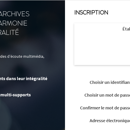
INSCRIPTION
ARCHIVES
HARMONIE
Éta
RALITÉ
uides d’écoute multimédia,
ts dans leur intégralité
identifian
 multi-supports
mot de pass
Confirmer le mot de pass
Adresse électroniqu