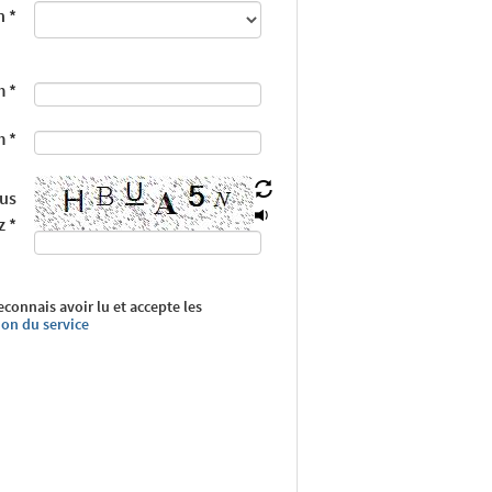
n
*
m
*
m
*
ous
z
*
reconnais avoir lu et accepte les
ion du service