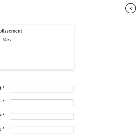
X
blissement
t
*
e
*
e
*
e
*