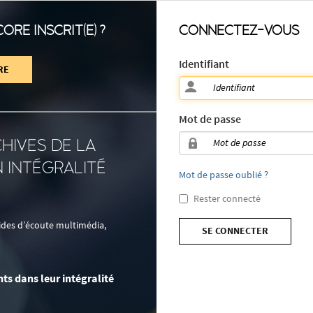
ORE INSCRIT(E) ?
CONNECTEZ-VOUS
Identifiant
RE
Mot de passe
HIVES DE LA
 INTÉGRALITÉ
Mot de passe oublié ?
Rester connecté
uides d’écoute multimédia,
SE CONNECTER
ts dans leur intégralité